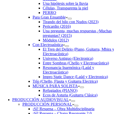
Una hipótesis sobre la lluvia
Células, Transparenta la piel
PERRO
Para Gran Ensamble
Tirando del hilo con Nudos (2023)
Pericardio (2016)
Una pregunta, muchas respuestas ¿Muchas
preguntas? (2015)
Módulos (2012)
Con Electroaústica
El Tren del Delirio (Piano, Guitarra, Mbira 
Electroacústica)
Universo Antiguo (Electronica)
Entre Sombras (Chello y Electroacústica)
Resonancia Inarmónica (Laúd y
Electroacústica)
Impro Static Dance (Laúd y Electronica)
Trío (Chello, Flauta y Guitarra Electrica)
MÚSICA PARA SOLISTA
Refugiados (PIANO)
Ecos de Asturia (Guitarra Clásica)
PRODUCCIÓN AUDIOVISUAL
PRODUCCIÓN PERSONAL
¡Sí! Resuena – Obra Multidisciplinaria
¡Sí! Resuena – Chapa Resonante 2.0