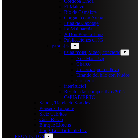
Cordoba Linda
El Malevo
Río de Camalote
Garganta con Arena
Luna de Cabotaje
La Maimareña
A Don Poncio Luna
Publicaciones en IG
para p[r]e
usina molet [video] concierto
Neo Mash Up
Charco
Una voz que me lleva
Tirando del hilo con Nudos
Concerto
inter[sticio]
Residencias compositivas 2015
CePIABIERTO
Seiren, Tienda de Sonidos
Pousada Tulipane
Siete Cabritos
Gisel Rosso
Enrique Llorens
Lung Ta – Jardín de Paz
PROYECTOS