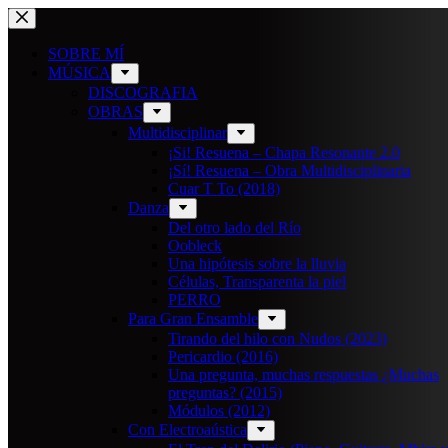
Saltar
al
contenido
SOBRE MÍ
MÚSICA
DISCOGRAFIA
OBRAS
Multidisciplinar
¡Si! Resuena – Chapa Resonante 2.0
¡Sí! Resuena – Obra Multidisciplinaria
Cuar T To (2018)
Danza
Del otro lado del Río
Oobleck
Una hipótesis sobre la lluvia
Células, Transparenta la piel
PERRO
Para Gran Ensamble
Tirando del hilo con Nudos (2023)
Pericardio (2016)
Una pregunta, muchas respuestas ¿Muchas
preguntas? (2015)
Módulos (2012)
Con Electroaústica