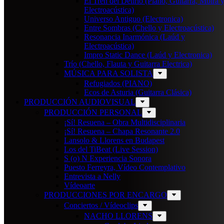
El Tren del Delirio (Piano, Guitarra, Mbira 
Electroacústica)
Universo Antiguo (Electronica)
Entre Sombras (Chello y Electroacústica)
Resonancia Inarmónica (Laúd y
Electroacústica)
Impro Static Dance (Laúd y Electronica)
Trío (Chello, Flauta y Guitarra Electrica)
MÚSICA PARA SOLISTA
Refugiados (PIANO)
Ecos de Asturia (Guitarra Clásica)
PRODUCCIÓN AUDIOVISUAL
PRODUCCIÓN PERSONAL
¡Sí! Resuena – Obra Multidisciplinaria
¡Sí! Resuena – Chapa Resonante 2.0
Lansolo & Llorens en Budapest
Los del TiBeat (Live Session)
S (o) N Experiencia Sonora
Puesto Ferreyra, Vídeo Contemplativo
Entrevista a Nelly
Vídeoarte
PRODUCCIONES POR ENCARGO
Conciertos / Vídeoclips
NACHO LLORENS