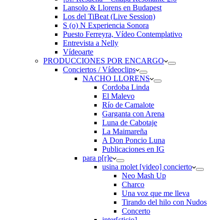
Lansolo & Llorens en Budapest
Los del TiBeat (Live Session)
S (o) N Experiencia Sonora
Puesto Ferreyra, Vídeo Contemplativo
Entrevista a Nelly
Vídeoarte
PRODUCCIONES POR ENCARGO
Conciertos / Vídeoclips
NACHO LLORENS
Cordoba Linda
El Malevo
Río de Camalote
Garganta con Arena
Luna de Cabotaje
La Maimareña
A Don Poncio Luna
Publicaciones en IG
para p[r]e
usina molet [video] concierto
Neo Mash Up
Charco
Una voz que me lleva
Tirando del hilo con Nudos
Concerto
inter[sticio]