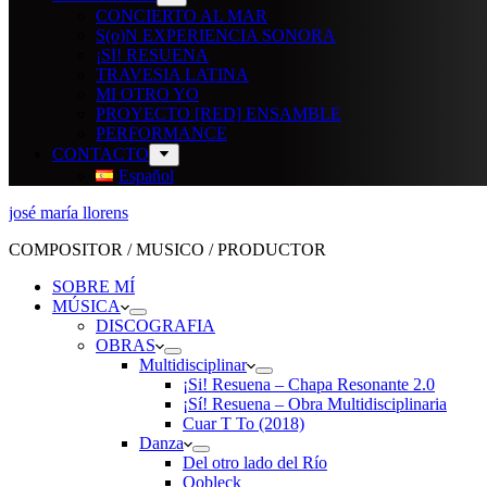
CONCIERTO AL MAR
S(o)N EXPERIENCIA SONORA
¡SI! RESUENA
TRAVESIA LATINA
MI OTRO YO
PROYECTO [RED] ENSAMBLE
PERFORMANCE
CONTACTO
Español
josé maría llorens
COMPOSITOR / MUSICO / PRODUCTOR
SOBRE MÍ
MÚSICA
DISCOGRAFIA
OBRAS
Multidisciplinar
¡Si! Resuena – Chapa Resonante 2.0
¡Sí! Resuena – Obra Multidisciplinaria
Cuar T To (2018)
Danza
Del otro lado del Río
Oobleck