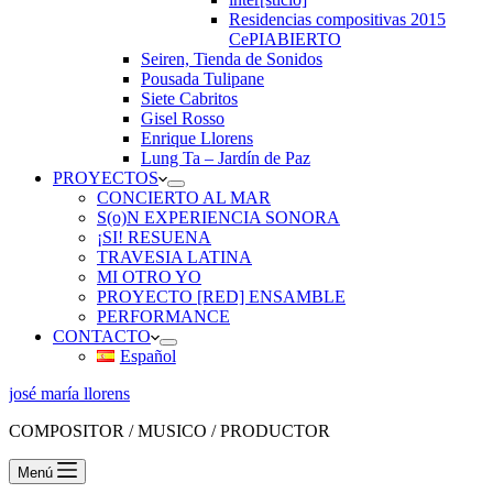
Residencias compositivas 2015
CePIABIERTO
Seiren, Tienda de Sonidos
Pousada Tulipane
Siete Cabritos
Gisel Rosso
Enrique Llorens
Lung Ta – Jardín de Paz
PROYECTOS
CONCIERTO AL MAR
S(o)N EXPERIENCIA SONORA
¡SI! RESUENA
TRAVESIA LATINA
MI OTRO YO
PROYECTO [RED] ENSAMBLE
PERFORMANCE
CONTACTO
Español
josé maría llorens
COMPOSITOR / MUSICO / PRODUCTOR
Menú