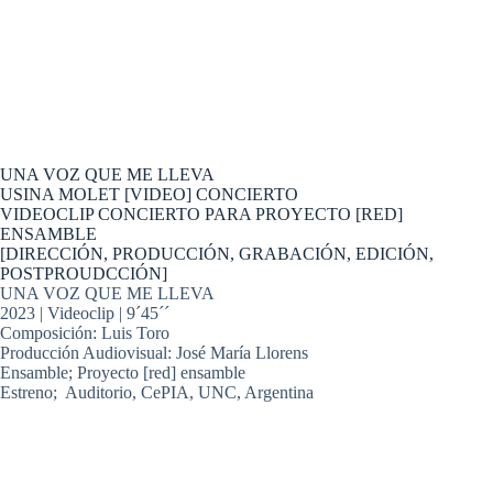
Saltar
al
josé maría llorens
contenido
COMPOSITOR / MUSICO / PRODUCTOR
UNA VOZ QUE ME LLEVA
USINA MOLET [VIDEO] CONCIERTO
VIDEOCLIP CONCIERTO PARA PROYECTO [RED]
ENSAMBLE
[DIRECCIÓN, PRODUCCIÓN, GRABACIÓN, EDICIÓN,
POSTPROUDCCIÓN]
UNA VOZ QUE ME LLEVA
2023 | Videoclip | 9´45´´
Composición: Luis Toro
Producción Audiovisual: José María Llorens
Ensamble; Proyecto [red] ensamble
Estreno; Auditorio, CePIA, UNC, Argentina