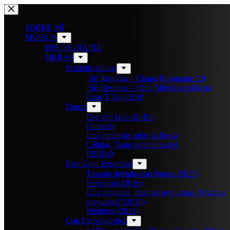
Saltar
al
contenido
SOBRE MÍ
MÚSICA
DISCOGRAFIA
OBRAS
Multidisciplinar
¡Si! Resuena – Chapa Resonante 2.0
¡Sí! Resuena – Obra Multidisciplinaria
Cuar T To (2018)
Danza
Del otro lado del Río
Oobleck
Una hipótesis sobre la lluvia
Células, Transparenta la piel
PERRO
Para Gran Ensamble
Tirando del hilo con Nudos (2023)
Pericardio (2016)
Una pregunta, muchas respuestas ¿Muchas
preguntas? (2015)
Módulos (2012)
Con Electroaústica