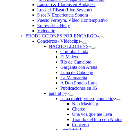
Lansolo & Llorens en Budapest
Los del TiBeat (Live Session)
S (o) N Experiencia Sonora
Puesto Ferreyra, Vídeo Contemplativo
Entrevista a Nelly
Vídeoarte
PRODUCCIONES POR ENCARGO
Conciertos / Vídeoclips
NACHO LLORENS
Cordoba Linda
El Malevo
Río de Camalote
Garganta con Arena
Luna de Cabotaje
La Maimareña
A Don Poncio Luna
Publicaciones en IG
para p[r]e
usina molet [video] concierto
Neo Mash Up
Charco
Una voz que me lleva
Tirando del hilo con Nudos
Concerto
inter[sticio]