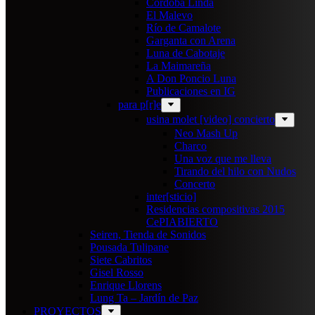
Cordoba Linda
El Malevo
Río de Camalote
Garganta con Arena
Luna de Cabotaje
La Maimareña
A Don Poncio Luna
Publicaciones en IG
para p[r]e
usina molet [video] concierto
Neo Mash Up
Charco
Una voz que me lleva
Tirando del hilo con Nudos
Concerto
inter[sticio]
Residencias compositivas 2015
CePIABIERTO
Seiren, Tienda de Sonidos
Pousada Tulipane
Siete Cabritos
Gisel Rosso
Enrique Llorens
Lung Ta – Jardín de Paz
PROYECTOS