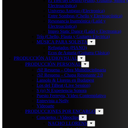
El Tren del Delirio (Piano, Guitarra, Mbira 
Electroacústica)
Universo Antiguo (Electronica)
Entre Sombras (Chello y Electroacústica)
Resonancia Inarmónica (Laúd y
Electroacústica)
Impro Static Dance (Laúd y Electronica)
Trío (Chello, Flauta y Guitarra Electrica)
MÚSICA PARA SOLISTA
Refugiados (PIANO)
Ecos de Asturia (Guitarra Clásica)
PRODUCCIÓN AUDIOVISUAL
PRODUCCIÓN PERSONAL
¡Sí! Resuena – Obra Multidisciplinaria
¡Sí! Resuena – Chapa Resonante 2.0
Lansolo & Llorens en Budapest
Los del TiBeat (Live Session)
S (o) N Experiencia Sonora
Puesto Ferreyra, Vídeo Contemplativo
Entrevista a Nelly
Vídeoarte
PRODUCCIONES POR ENCARGO
Conciertos / Vídeoclips
NACHO LLORENS