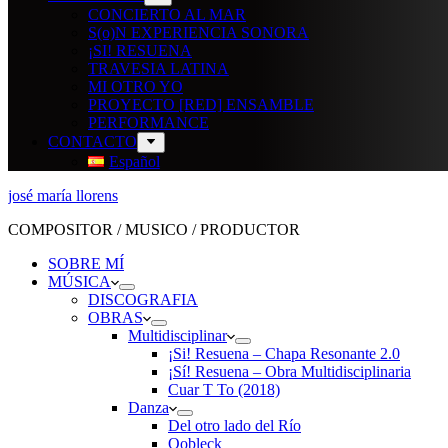
CONCIERTO AL MAR
S(o)N EXPERIENCIA SONORA
¡SI! RESUENA
TRAVESIA LATINA
MI OTRO YO
PROYECTO [RED] ENSAMBLE
PERFORMANCE
CONTACTO
Español
josé maría llorens
COMPOSITOR / MUSICO / PRODUCTOR
SOBRE MÍ
MÚSICA
DISCOGRAFIA
OBRAS
Multidisciplinar
¡Si! Resuena – Chapa Resonante 2.0
¡Sí! Resuena – Obra Multidisciplinaria
Cuar T To (2018)
Danza
Del otro lado del Río
Oobleck