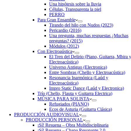
Una hipótesis sobre la lluvia
Células, Transparenta la piel
PERRO
Para Gran Ensamble
Tirando del hilo con Nudos (2023)
Pericardio (2016)
Una pregunta, muchas respuestas ¿Muchas
preguntas? (2015)
Módulos (2012)
Con Electroaústica
El Tren del Delirio (Piano, Guitarra, Mbira 
Electroacústica)
Universo Antiguo (Electronica)
Entre Sombras (Chello y Electroacústica)
Resonancia Inarmónica (Laúd y
Electroacústica)
Impro Static Dance (Laúd y Electronica)
Trío (Chello, Flauta y Guitarra Electrica)
MÚSICA PARA SOLISTA
Refugiados (PIANO)
Ecos de Asturia (Guitarra Clásica)
PRODUCCIÓN AUDIOVISUAL
PRODUCCIÓN PERSONAL
¡Sí! Resuena – Obra Multidisciplinaria
¡Sí! Resuena – Chapa Resonante 2.0