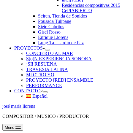
Residencias compositivas 2015
CePIABIERTO
Seiren, Tienda de Sonidos
Pousada Tulipane
Siete Cabritos
Gisel Rosso
Enrique Llorens
Lung Ta – Jardín de Paz
PROYECTOS
CONCIERTO AL MAR
S(o)N EXPERIENCIA SONORA
¡SI! RESUENA
TRAVESIA LATINA
MI OTRO YO
PROYECTO [RED] ENSAMBLE
PERFORMANCE
CONTACTO
Español
josé maría llorens
COMPOSITOR / MUSICO / PRODUCTOR
Menú