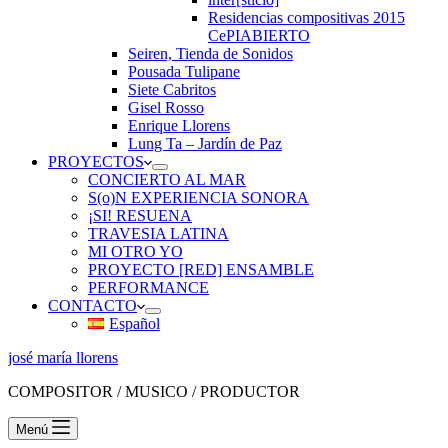
Residencias compositivas 2015
CePIABIERTO
Seiren, Tienda de Sonidos
Pousada Tulipane
Siete Cabritos
Gisel Rosso
Enrique Llorens
Lung Ta – Jardín de Paz
PROYECTOS
CONCIERTO AL MAR
S(o)N EXPERIENCIA SONORA
¡SI! RESUENA
TRAVESIA LATINA
MI OTRO YO
PROYECTO [RED] ENSAMBLE
PERFORMANCE
CONTACTO
Español
josé maría llorens
COMPOSITOR / MUSICO / PRODUCTOR
Menú