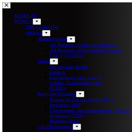
Saltar
al
contenido
SOBRE MÍ
MÚSICA
DISCOGRAFIA
OBRAS
Multidisciplinar
¡Si! Resuena – Chapa Resonante 2.0
¡Sí! Resuena – Obra Multidisciplinaria
Cuar T To (2018)
Danza
Del otro lado del Río
Oobleck
Una hipótesis sobre la lluvia
Células, Transparenta la piel
PERRO
Para Gran Ensamble
Tirando del hilo con Nudos (2023)
Pericardio (2016)
Una pregunta, muchas respuestas ¿Muchas
preguntas? (2015)
Módulos (2012)
Con Electroaústica