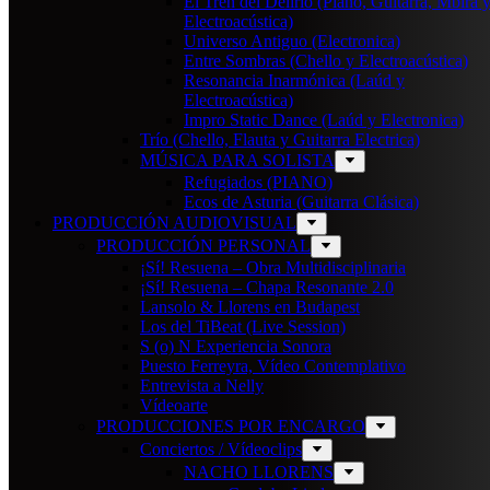
El Tren del Delirio (Piano, Guitarra, Mbira 
Electroacústica)
Universo Antiguo (Electronica)
Entre Sombras (Chello y Electroacústica)
Resonancia Inarmónica (Laúd y
Electroacústica)
Impro Static Dance (Laúd y Electronica)
Trío (Chello, Flauta y Guitarra Electrica)
MÚSICA PARA SOLISTA
Refugiados (PIANO)
Ecos de Asturia (Guitarra Clásica)
PRODUCCIÓN AUDIOVISUAL
PRODUCCIÓN PERSONAL
¡Sí! Resuena – Obra Multidisciplinaria
¡Sí! Resuena – Chapa Resonante 2.0
Lansolo & Llorens en Budapest
Los del TiBeat (Live Session)
S (o) N Experiencia Sonora
Puesto Ferreyra, Vídeo Contemplativo
Entrevista a Nelly
Vídeoarte
PRODUCCIONES POR ENCARGO
Conciertos / Vídeoclips
NACHO LLORENS