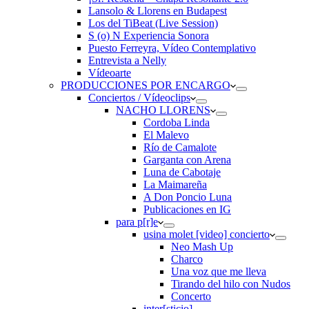
Lansolo & Llorens en Budapest
Los del TiBeat (Live Session)
S (o) N Experiencia Sonora
Puesto Ferreyra, Vídeo Contemplativo
Entrevista a Nelly
Vídeoarte
PRODUCCIONES POR ENCARGO
Conciertos / Vídeoclips
NACHO LLORENS
Cordoba Linda
El Malevo
Río de Camalote
Garganta con Arena
Luna de Cabotaje
La Maimareña
A Don Poncio Luna
Publicaciones en IG
para p[r]e
usina molet [video] concierto
Neo Mash Up
Charco
Una voz que me lleva
Tirando del hilo con Nudos
Concerto
inter[sticio]