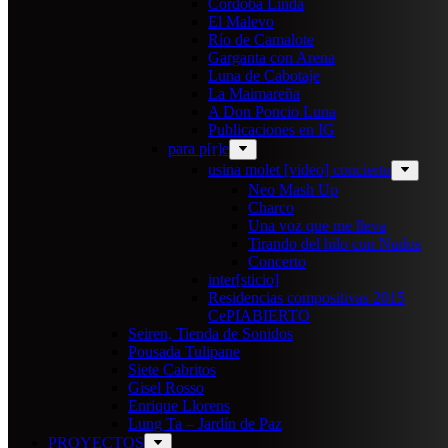
Cordoba Linda
El Malevo
Río de Camalote
Garganta con Arena
Luna de Cabotaje
La Maimareña
A Don Poncio Luna
Publicaciones en IG
para p[r]e
usina molet [video] concierto
Neo Mash Up
Charco
Una voz que me lleva
Tirando del hilo con Nudos
Concerto
inter[sticio]
Residencias compositivas 2015
CePIABIERTO
Seiren, Tienda de Sonidos
Pousada Tulipane
Siete Cabritos
Gisel Rosso
Enrique Llorens
Lung Ta – Jardín de Paz
PROYECTOS