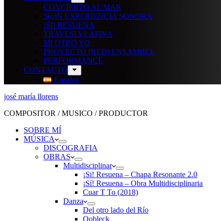
CONCIERTO AL MAR
S(o)N EXPERIENCIA SONORA
¡SI! RESUENA
TRAVESIA LATINA
MI OTRO YO
PROYECTO [RED] ENSAMBLE
PERFORMANCE
CONTACTO
Español
josé maría llorens
COMPOSITOR / MUSICO / PRODUCTOR
SOBRE MÍ
MÚSICA
DISCOGRAFIA
OBRAS
Multidisciplinar
¡Si! Resuena – Chapa Resonante 2.0
¡Sí! Resuena – Obra Multidisciplinaria
Cuar T To (2018)
Danza
Del otro lado del Río
Oobleck