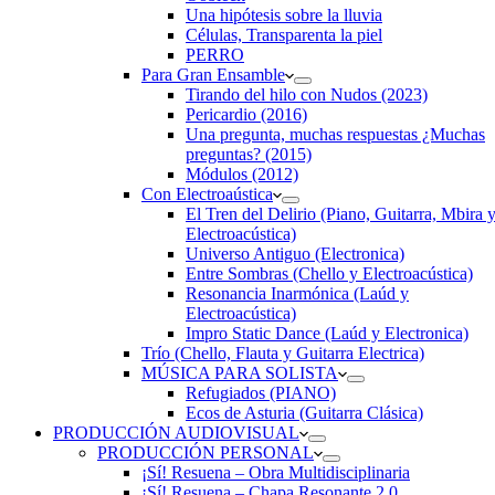
Una hipótesis sobre la lluvia
Células, Transparenta la piel
PERRO
Para Gran Ensamble
Tirando del hilo con Nudos (2023)
Pericardio (2016)
Una pregunta, muchas respuestas ¿Muchas
preguntas? (2015)
Módulos (2012)
Con Electroaústica
El Tren del Delirio (Piano, Guitarra, Mbira 
Electroacústica)
Universo Antiguo (Electronica)
Entre Sombras (Chello y Electroacústica)
Resonancia Inarmónica (Laúd y
Electroacústica)
Impro Static Dance (Laúd y Electronica)
Trío (Chello, Flauta y Guitarra Electrica)
MÚSICA PARA SOLISTA
Refugiados (PIANO)
Ecos de Asturia (Guitarra Clásica)
PRODUCCIÓN AUDIOVISUAL
PRODUCCIÓN PERSONAL
¡Sí! Resuena – Obra Multidisciplinaria
¡Sí! Resuena – Chapa Resonante 2.0