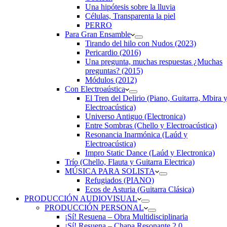
Una hipótesis sobre la lluvia
Células, Transparenta la piel
PERRO
Para Gran Ensamble
Tirando del hilo con Nudos (2023)
Pericardio (2016)
Una pregunta, muchas respuestas ¿Muchas
preguntas? (2015)
Módulos (2012)
Con Electroaústica
El Tren del Delirio (Piano, Guitarra, Mbira 
Electroacústica)
Universo Antiguo (Electronica)
Entre Sombras (Chello y Electroacústica)
Resonancia Inarmónica (Laúd y
Electroacústica)
Impro Static Dance (Laúd y Electronica)
Trío (Chello, Flauta y Guitarra Electrica)
MÚSICA PARA SOLISTA
Refugiados (PIANO)
Ecos de Asturia (Guitarra Clásica)
PRODUCCIÓN AUDIOVISUAL
PRODUCCIÓN PERSONAL
¡Sí! Resuena – Obra Multidisciplinaria
¡Sí! Resuena – Chapa Resonante 2.0