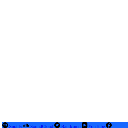
Spotify
SoundCloud
Bandcamp
YouTube