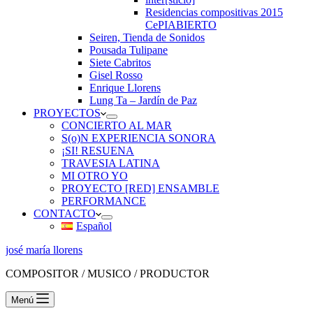
Residencias compositivas 2015
CePIABIERTO
Seiren, Tienda de Sonidos
Pousada Tulipane
Siete Cabritos
Gisel Rosso
Enrique Llorens
Lung Ta – Jardín de Paz
PROYECTOS
CONCIERTO AL MAR
S(o)N EXPERIENCIA SONORA
¡SI! RESUENA
TRAVESIA LATINA
MI OTRO YO
PROYECTO [RED] ENSAMBLE
PERFORMANCE
CONTACTO
Español
josé maría llorens
COMPOSITOR / MUSICO / PRODUCTOR
Menú