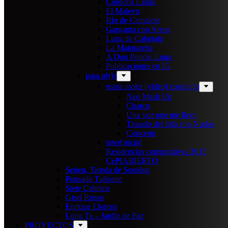
Cordoba Linda
El Malevo
Río de Camalote
Garganta con Arena
Luna de Cabotaje
La Maimareña
A Don Poncio Luna
Publicaciones en IG
para p[r]e
usina molet [video] concierto
Neo Mash Up
Charco
Una voz que me lleva
Tirando del hilo con Nudos
Concerto
inter[sticio]
Residencias compositivas 2015
CePIABIERTO
Seiren, Tienda de Sonidos
Pousada Tulipane
Siete Cabritos
Gisel Rosso
Enrique Llorens
Lung Ta – Jardín de Paz
PROYECTOS