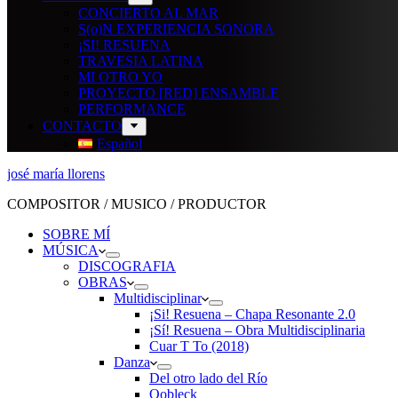
CONCIERTO AL MAR
S(o)N EXPERIENCIA SONORA
¡SI! RESUENA
TRAVESIA LATINA
MI OTRO YO
PROYECTO [RED] ENSAMBLE
PERFORMANCE
CONTACTO
Español
josé maría llorens
COMPOSITOR / MUSICO / PRODUCTOR
SOBRE MÍ
MÚSICA
DISCOGRAFIA
OBRAS
Multidisciplinar
¡Si! Resuena – Chapa Resonante 2.0
¡Sí! Resuena – Obra Multidisciplinaria
Cuar T To (2018)
Danza
Del otro lado del Río
Oobleck