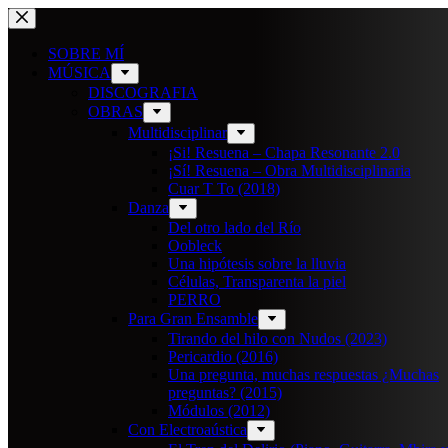
Saltar
al
contenido
SOBRE MÍ
MÚSICA
DISCOGRAFIA
OBRAS
Multidisciplinar
¡Si! Resuena – Chapa Resonante 2.0
¡Sí! Resuena – Obra Multidisciplinaria
Cuar T To (2018)
Danza
Del otro lado del Río
Oobleck
Una hipótesis sobre la lluvia
Células, Transparenta la piel
PERRO
Para Gran Ensamble
Tirando del hilo con Nudos (2023)
Pericardio (2016)
Una pregunta, muchas respuestas ¿Muchas
preguntas? (2015)
Módulos (2012)
Con Electroaústica