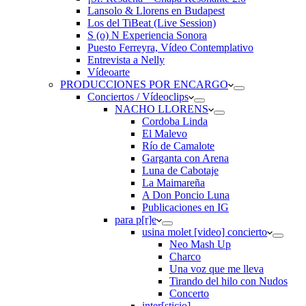
Lansolo & Llorens en Budapest
Los del TiBeat (Live Session)
S (o) N Experiencia Sonora
Puesto Ferreyra, Vídeo Contemplativo
Entrevista a Nelly
Vídeoarte
PRODUCCIONES POR ENCARGO
Conciertos / Vídeoclips
NACHO LLORENS
Cordoba Linda
El Malevo
Río de Camalote
Garganta con Arena
Luna de Cabotaje
La Maimareña
A Don Poncio Luna
Publicaciones en IG
para p[r]e
usina molet [video] concierto
Neo Mash Up
Charco
Una voz que me lleva
Tirando del hilo con Nudos
Concerto
inter[sticio]