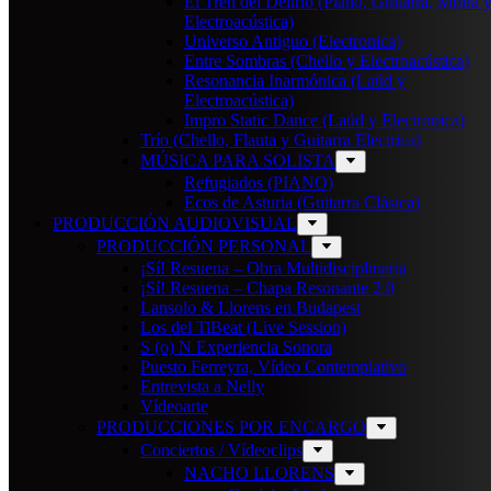
El Tren del Delirio (Piano, Guitarra, Mbira 
Electroacústica)
Universo Antiguo (Electronica)
Entre Sombras (Chello y Electroacústica)
Resonancia Inarmónica (Laúd y
Electroacústica)
Impro Static Dance (Laúd y Electronica)
Trío (Chello, Flauta y Guitarra Electrica)
MÚSICA PARA SOLISTA
Refugiados (PIANO)
Ecos de Asturia (Guitarra Clásica)
PRODUCCIÓN AUDIOVISUAL
PRODUCCIÓN PERSONAL
¡Sí! Resuena – Obra Multidisciplinaria
¡Sí! Resuena – Chapa Resonante 2.0
Lansolo & Llorens en Budapest
Los del TiBeat (Live Session)
S (o) N Experiencia Sonora
Puesto Ferreyra, Vídeo Contemplativo
Entrevista a Nelly
Vídeoarte
PRODUCCIONES POR ENCARGO
Conciertos / Vídeoclips
NACHO LLORENS