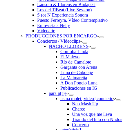
Lansolo & Llorens en Budapest
Los del TiBeat (Live Session)
S (o) N Experiencia Sonora
Puesto Ferreyra, Vídeo Contemplativo
Entrevista a Nelly
Vídeoarte
PRODUCCIONES POR ENCARGO
Conciertos / Vídeoclips
NACHO LLORENS
Cordoba Linda
El Malevo
Río de Camalote
Garganta con Arena
Luna de Cabotaje
La Maimareña
A Don Poncio Luna
Publicaciones en IG
para p[r]e
usina molet [video] concierto
Neo Mash Up
Charco
Una voz que me lleva
Tirando del hilo con Nudos
Concerto
inter[sticio]