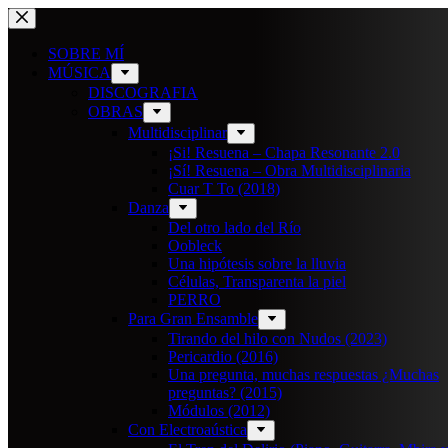
Saltar
al
contenido
SOBRE MÍ
MÚSICA
DISCOGRAFIA
OBRAS
Multidisciplinar
¡Si! Resuena – Chapa Resonante 2.0
¡Sí! Resuena – Obra Multidisciplinaria
Cuar T To (2018)
Danza
Del otro lado del Río
Oobleck
Una hipótesis sobre la lluvia
Células, Transparenta la piel
PERRO
Para Gran Ensamble
Tirando del hilo con Nudos (2023)
Pericardio (2016)
Una pregunta, muchas respuestas ¿Muchas
preguntas? (2015)
Módulos (2012)
Con Electroaústica