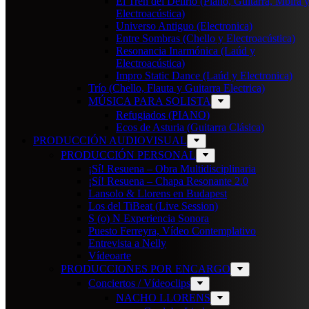
El Tren del Delirio (Piano, Guitarra, Mbira 
Electroacústica)
Universo Antiguo (Electronica)
Entre Sombras (Chello y Electroacústica)
Resonancia Inarmónica (Laúd y
Electroacústica)
Impro Static Dance (Laúd y Electronica)
Trío (Chello, Flauta y Guitarra Electrica)
MÚSICA PARA SOLISTA
Refugiados (PIANO)
Ecos de Asturia (Guitarra Clásica)
PRODUCCIÓN AUDIOVISUAL
PRODUCCIÓN PERSONAL
¡Sí! Resuena – Obra Multidisciplinaria
¡Sí! Resuena – Chapa Resonante 2.0
Lansolo & Llorens en Budapest
Los del TiBeat (Live Session)
S (o) N Experiencia Sonora
Puesto Ferreyra, Vídeo Contemplativo
Entrevista a Nelly
Vídeoarte
PRODUCCIONES POR ENCARGO
Conciertos / Vídeoclips
NACHO LLORENS