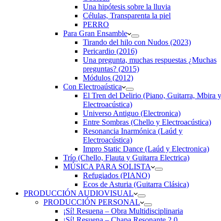
Una hipótesis sobre la lluvia
Células, Transparenta la piel
PERRO
Para Gran Ensamble
Tirando del hilo con Nudos (2023)
Pericardio (2016)
Una pregunta, muchas respuestas ¿Muchas
preguntas? (2015)
Módulos (2012)
Con Electroaústica
El Tren del Delirio (Piano, Guitarra, Mbira 
Electroacústica)
Universo Antiguo (Electronica)
Entre Sombras (Chello y Electroacústica)
Resonancia Inarmónica (Laúd y
Electroacústica)
Impro Static Dance (Laúd y Electronica)
Trío (Chello, Flauta y Guitarra Electrica)
MÚSICA PARA SOLISTA
Refugiados (PIANO)
Ecos de Asturia (Guitarra Clásica)
PRODUCCIÓN AUDIOVISUAL
PRODUCCIÓN PERSONAL
¡Sí! Resuena – Obra Multidisciplinaria
¡Sí! Resuena – Chapa Resonante 2.0