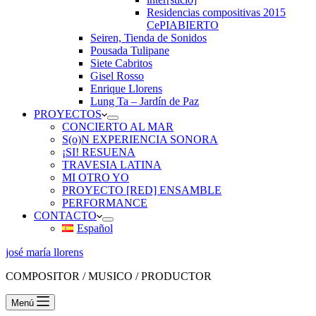
Residencias compositivas 2015
CePIABIERTO
Seiren, Tienda de Sonidos
Pousada Tulipane
Siete Cabritos
Gisel Rosso
Enrique Llorens
Lung Ta – Jardín de Paz
PROYECTOS
CONCIERTO AL MAR
S(o)N EXPERIENCIA SONORA
¡SI! RESUENA
TRAVESIA LATINA
MI OTRO YO
PROYECTO [RED] ENSAMBLE
PERFORMANCE
CONTACTO
Español
josé maría llorens
COMPOSITOR / MUSICO / PRODUCTOR
Menú