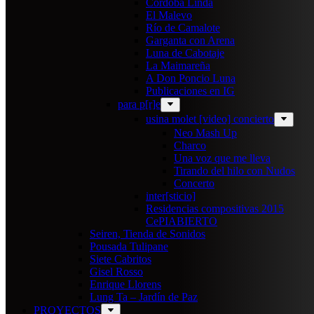
Cordoba Linda
El Malevo
Río de Camalote
Garganta con Arena
Luna de Cabotaje
La Maimareña
A Don Poncio Luna
Publicaciones en IG
para p[r]e
usina molet [video] concierto
Neo Mash Up
Charco
Una voz que me lleva
Tirando del hilo con Nudos
Concerto
inter[sticio]
Residencias compositivas 2015
CePIABIERTO
Seiren, Tienda de Sonidos
Pousada Tulipane
Siete Cabritos
Gisel Rosso
Enrique Llorens
Lung Ta – Jardín de Paz
PROYECTOS