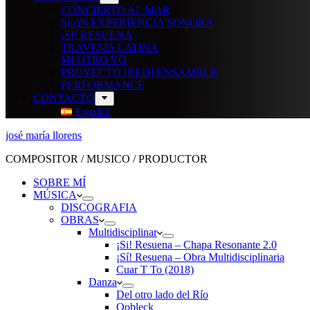
CONCIERTO AL MAR
S(o)N EXPERIENCIA SONORA
¡SI! RESUENA
TRAVESIA LATINA
MI OTRO YO
PROYECTO [RED] ENSAMBLE
PERFORMANCE
CONTACTO
Español
josé maría llorens
COMPOSITOR / MUSICO / PRODUCTOR
SOBRE MÍ
MÚSICA
DISCOGRAFIA
OBRAS
Multidisciplinar
¡Si! Resuena – Chapa Resonante 2.0
¡Sí! Resuena – Obra Multidisciplinaria
Cuar T To (2018)
Danza
Del otro lado del Río
Oobleck