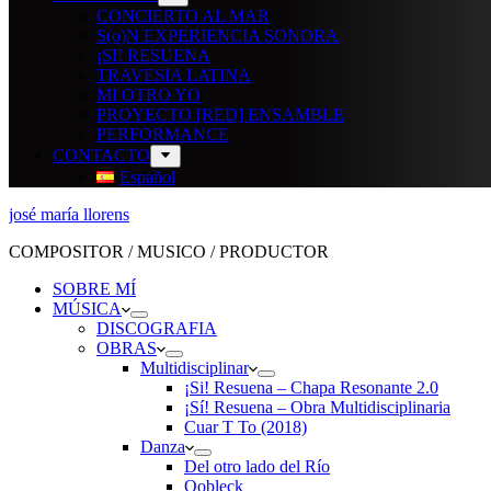
CONCIERTO AL MAR
S(o)N EXPERIENCIA SONORA
¡SI! RESUENA
TRAVESIA LATINA
MI OTRO YO
PROYECTO [RED] ENSAMBLE
PERFORMANCE
CONTACTO
Español
josé maría llorens
COMPOSITOR / MUSICO / PRODUCTOR
SOBRE MÍ
MÚSICA
DISCOGRAFIA
OBRAS
Multidisciplinar
¡Si! Resuena – Chapa Resonante 2.0
¡Sí! Resuena – Obra Multidisciplinaria
Cuar T To (2018)
Danza
Del otro lado del Río
Oobleck