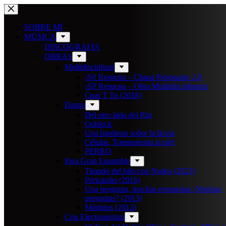
Saltar
al
contenido
SOBRE MÍ
MÚSICA
DISCOGRAFIA
OBRAS
Multidisciplinar
¡Si! Resuena – Chapa Resonante 2.0
¡Sí! Resuena – Obra Multidisciplinaria
Cuar T To (2018)
Danza
Del otro lado del Río
Oobleck
Una hipótesis sobre la lluvia
Células, Transparenta la piel
PERRO
Para Gran Ensamble
Tirando del hilo con Nudos (2023)
Pericardio (2016)
Una pregunta, muchas respuestas ¿Muchas
preguntas? (2015)
Módulos (2012)
Con Electroaústica