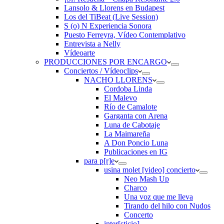
Lansolo & Llorens en Budapest
Los del TiBeat (Live Session)
S (o) N Experiencia Sonora
Puesto Ferreyra, Vídeo Contemplativo
Entrevista a Nelly
Vídeoarte
PRODUCCIONES POR ENCARGO
Conciertos / Vídeoclips
NACHO LLORENS
Cordoba Linda
El Malevo
Río de Camalote
Garganta con Arena
Luna de Cabotaje
La Maimareña
A Don Poncio Luna
Publicaciones en IG
para p[r]e
usina molet [video] concierto
Neo Mash Up
Charco
Una voz que me lleva
Tirando del hilo con Nudos
Concerto
inter[sticio]