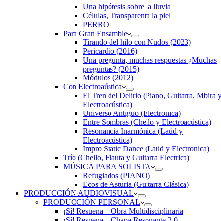
Una hipótesis sobre la lluvia
Células, Transparenta la piel
PERRO
Para Gran Ensamble
Tirando del hilo con Nudos (2023)
Pericardio (2016)
Una pregunta, muchas respuestas ¿Muchas
preguntas? (2015)
Módulos (2012)
Con Electroaústica
El Tren del Delirio (Piano, Guitarra, Mbira 
Electroacústica)
Universo Antiguo (Electronica)
Entre Sombras (Chello y Electroacústica)
Resonancia Inarmónica (Laúd y
Electroacústica)
Impro Static Dance (Laúd y Electronica)
Trío (Chello, Flauta y Guitarra Electrica)
MÚSICA PARA SOLISTA
Refugiados (PIANO)
Ecos de Asturia (Guitarra Clásica)
PRODUCCIÓN AUDIOVISUAL
PRODUCCIÓN PERSONAL
¡Sí! Resuena – Obra Multidisciplinaria
¡Sí! Resuena – Chapa Resonante 2.0