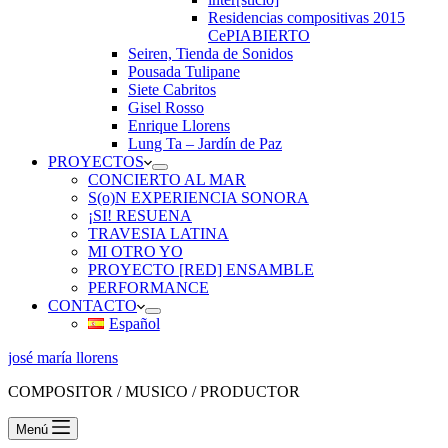
Residencias compositivas 2015
CePIABIERTO
Seiren, Tienda de Sonidos
Pousada Tulipane
Siete Cabritos
Gisel Rosso
Enrique Llorens
Lung Ta – Jardín de Paz
PROYECTOS
CONCIERTO AL MAR
S(o)N EXPERIENCIA SONORA
¡SI! RESUENA
TRAVESIA LATINA
MI OTRO YO
PROYECTO [RED] ENSAMBLE
PERFORMANCE
CONTACTO
Español
josé maría llorens
COMPOSITOR / MUSICO / PRODUCTOR
Menú