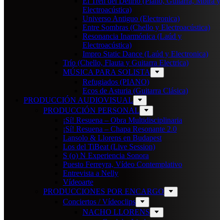
El Tren del Delirio (Piano, Guitarra, Mbira 
Electroacústica)
Universo Antiguo (Electronica)
Entre Sombras (Chello y Electroacústica)
Resonancia Inarmónica (Laúd y
Electroacústica)
Impro Static Dance (Laúd y Electronica)
Trío (Chello, Flauta y Guitarra Electrica)
MÚSICA PARA SOLISTA
Refugiados (PIANO)
Ecos de Asturia (Guitarra Clásica)
PRODUCCIÓN AUDIOVISUAL
PRODUCCIÓN PERSONAL
¡Sí! Resuena – Obra Multidisciplinaria
¡Sí! Resuena – Chapa Resonante 2.0
Lansolo & Llorens en Budapest
Los del TiBeat (Live Session)
S (o) N Experiencia Sonora
Puesto Ferreyra, Vídeo Contemplativo
Entrevista a Nelly
Vídeoarte
PRODUCCIONES POR ENCARGO
Conciertos / Vídeoclips
NACHO LLORENS