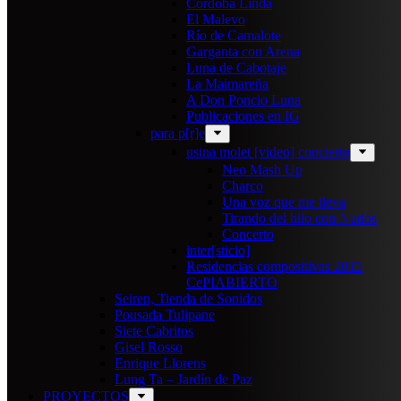
Cordoba Linda
El Malevo
Río de Camalote
Garganta con Arena
Luna de Cabotaje
La Maimareña
A Don Poncio Luna
Publicaciones en IG
para p[r]e
usina molet [video] concierto
Neo Mash Up
Charco
Una voz que me lleva
Tirando del hilo con Nudos
Concerto
inter[sticio]
Residencias compositivas 2015
CePIABIERTO
Seiren, Tienda de Sonidos
Pousada Tulipane
Siete Cabritos
Gisel Rosso
Enrique Llorens
Lung Ta – Jardín de Paz
PROYECTOS