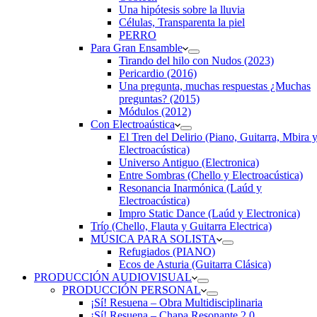
Una hipótesis sobre la lluvia
Células, Transparenta la piel
PERRO
Para Gran Ensamble
Tirando del hilo con Nudos (2023)
Pericardio (2016)
Una pregunta, muchas respuestas ¿Muchas
preguntas? (2015)
Módulos (2012)
Con Electroaústica
El Tren del Delirio (Piano, Guitarra, Mbira 
Electroacústica)
Universo Antiguo (Electronica)
Entre Sombras (Chello y Electroacústica)
Resonancia Inarmónica (Laúd y
Electroacústica)
Impro Static Dance (Laúd y Electronica)
Trío (Chello, Flauta y Guitarra Electrica)
MÚSICA PARA SOLISTA
Refugiados (PIANO)
Ecos de Asturia (Guitarra Clásica)
PRODUCCIÓN AUDIOVISUAL
PRODUCCIÓN PERSONAL
¡Sí! Resuena – Obra Multidisciplinaria
¡Sí! Resuena – Chapa Resonante 2.0