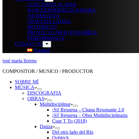
CONCIERTO AL MAR
S(o)N EXPERIENCIA SONORA
¡SI! RESUENA
TRAVESIA LATINA
MI OTRO YO
PROYECTO [RED] ENSAMBLE
PERFORMANCE
CONTACTO
Español
josé maría llorens
COMPOSITOR / MUSICO / PRODUCTOR
SOBRE MÍ
MÚSICA
DISCOGRAFIA
OBRAS
Multidisciplinar
¡Si! Resuena – Chapa Resonante 2.0
¡Sí! Resuena – Obra Multidisciplinaria
Cuar T To (2018)
Danza
Del otro lado del Río
Oobleck