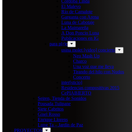
Cordoba Linda
El Malevo
Río de Camalote
Garganta con Arena
Luna de Cabotaje
La Maimareña
A Don Poncio Luna
Publicaciones en IG
para p[r]e
usina molet [video] concierto
Neo Mash Up
Charco
Una voz que me lleva
Tirando del hilo con Nudos
Concerto
inter[sticio]
Residencias compositivas 2015
CePIABIERTO
Seiren, Tienda de Sonidos
Pousada Tulipane
Siete Cabritos
Gisel Rosso
Enrique Llorens
Lung Ta – Jardín de Paz
PROYECTOS