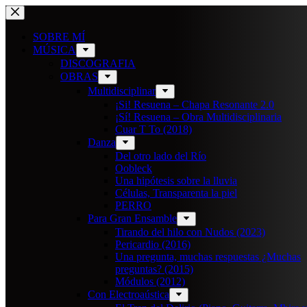
Saltar
al
contenido
SOBRE MÍ
MÚSICA
DISCOGRAFIA
OBRAS
Multidisciplinar
¡Si! Resuena – Chapa Resonante 2.0
¡Sí! Resuena – Obra Multidisciplinaria
Cuar T To (2018)
Danza
Del otro lado del Río
Oobleck
Una hipótesis sobre la lluvia
Células, Transparenta la piel
PERRO
Para Gran Ensamble
Tirando del hilo con Nudos (2023)
Pericardio (2016)
Una pregunta, muchas respuestas ¿Muchas
preguntas? (2015)
Módulos (2012)
Con Electroaústica