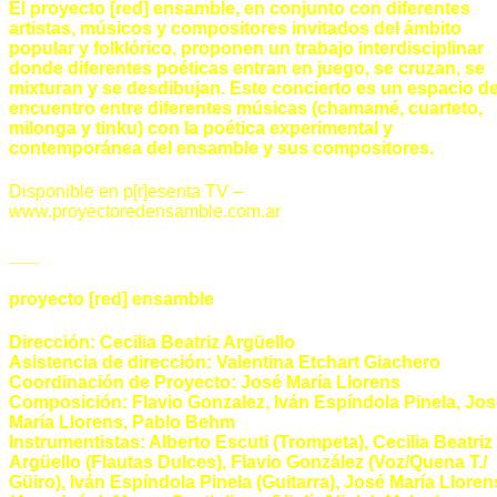
El proyecto [red] ensamble, en conjunto con diferentes
artistas, músicos y compositores invitados del ámbito
popular y folklórico, proponen un trabajo interdisciplinar
donde diferentes poéticas entran en juego, se cruzan, se
mixturan y se desdibujan. Este concierto es un espacio d
encuentro entre diferentes músicas (chamamé, cuarteto,
milonga y tinku) con la poética experimental y
contemporánea del ensamble y sus compositores.
Disponible en p[r]esenta TV –
www.proyectoredensamble.com.ar
___
proyecto [red] ensamble
Dirección: Cecilia Beatriz Argüello
Asistencia de dirección: Valentina Etchart Giachero
Coordinación de Proyecto: José María Llorens
Composición: Flavio Gonzalez, Iván Espíndola Pinela, Jo
María Llorens, Pablo Behm
Instrumentistas: Alberto Escuti (Trompeta), Cecilia Beatriz
Argüello (Flautas Dulces), Flavio González (Voz/Quena T./
Güiro), Iván Espíndola Pinela (Guitarra), José María Lloren