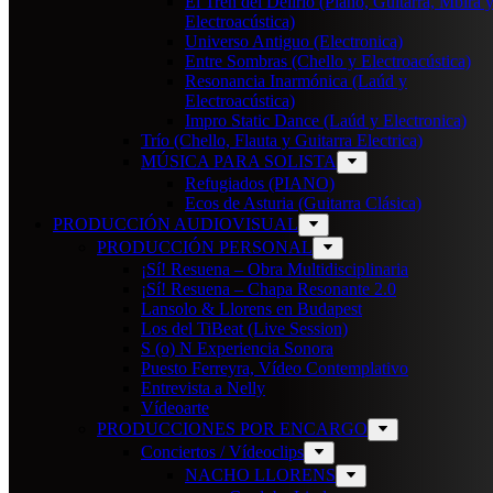
El Tren del Delirio (Piano, Guitarra, Mbira 
Electroacústica)
Universo Antiguo (Electronica)
Entre Sombras (Chello y Electroacústica)
Resonancia Inarmónica (Laúd y
Electroacústica)
Impro Static Dance (Laúd y Electronica)
Trío (Chello, Flauta y Guitarra Electrica)
MÚSICA PARA SOLISTA
Refugiados (PIANO)
Ecos de Asturia (Guitarra Clásica)
PRODUCCIÓN AUDIOVISUAL
PRODUCCIÓN PERSONAL
¡Sí! Resuena – Obra Multidisciplinaria
¡Sí! Resuena – Chapa Resonante 2.0
Lansolo & Llorens en Budapest
Los del TiBeat (Live Session)
S (o) N Experiencia Sonora
Puesto Ferreyra, Vídeo Contemplativo
Entrevista a Nelly
Vídeoarte
PRODUCCIONES POR ENCARGO
Conciertos / Vídeoclips
NACHO LLORENS