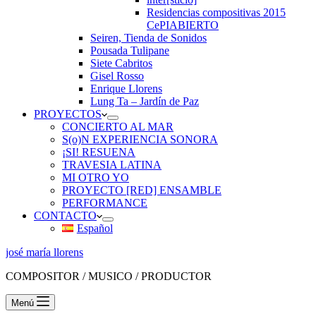
Residencias compositivas 2015
CePIABIERTO
Seiren, Tienda de Sonidos
Pousada Tulipane
Siete Cabritos
Gisel Rosso
Enrique Llorens
Lung Ta – Jardín de Paz
PROYECTOS
CONCIERTO AL MAR
S(o)N EXPERIENCIA SONORA
¡SI! RESUENA
TRAVESIA LATINA
MI OTRO YO
PROYECTO [RED] ENSAMBLE
PERFORMANCE
CONTACTO
Español
josé maría llorens
COMPOSITOR / MUSICO / PRODUCTOR
Menú