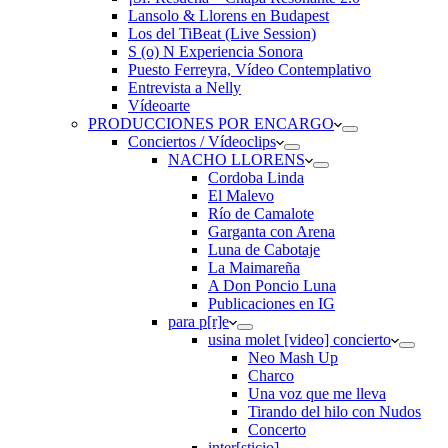
Lansolo & Llorens en Budapest
Los del TiBeat (Live Session)
S (o) N Experiencia Sonora
Puesto Ferreyra, Vídeo Contemplativo
Entrevista a Nelly
Vídeoarte
PRODUCCIONES POR ENCARGO
Conciertos / Vídeoclips
NACHO LLORENS
Cordoba Linda
El Malevo
Río de Camalote
Garganta con Arena
Luna de Cabotaje
La Maimareña
A Don Poncio Luna
Publicaciones en IG
para p[r]e
usina molet [video] concierto
Neo Mash Up
Charco
Una voz que me lleva
Tirando del hilo con Nudos
Concerto
inter[sticio]