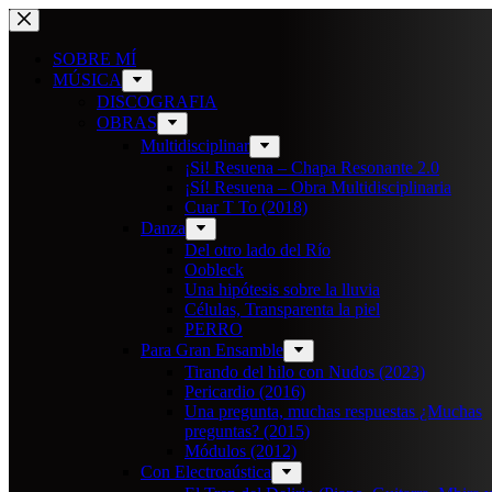
Saltar
al
contenido
SOBRE MÍ
MÚSICA
DISCOGRAFIA
OBRAS
Multidisciplinar
¡Si! Resuena – Chapa Resonante 2.0
¡Sí! Resuena – Obra Multidisciplinaria
Cuar T To (2018)
Danza
Del otro lado del Río
Oobleck
Una hipótesis sobre la lluvia
Células, Transparenta la piel
PERRO
Para Gran Ensamble
Tirando del hilo con Nudos (2023)
Pericardio (2016)
Una pregunta, muchas respuestas ¿Muchas
preguntas? (2015)
Módulos (2012)
Con Electroaústica