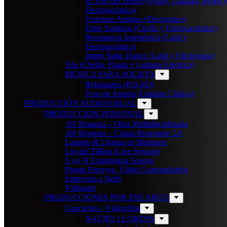
El Tren del Delirio (Piano, Guitarra, Mbira 
Electroacústica)
Universo Antiguo (Electronica)
Entre Sombras (Chello y Electroacústica)
Resonancia Inarmónica (Laúd y
Electroacústica)
Impro Static Dance (Laúd y Electronica)
Trío (Chello, Flauta y Guitarra Electrica)
MÚSICA PARA SOLISTA
Refugiados (PIANO)
Ecos de Asturia (Guitarra Clásica)
PRODUCCIÓN AUDIOVISUAL
PRODUCCIÓN PERSONAL
¡Sí! Resuena – Obra Multidisciplinaria
¡Sí! Resuena – Chapa Resonante 2.0
Lansolo & Llorens en Budapest
Los del TiBeat (Live Session)
S (o) N Experiencia Sonora
Puesto Ferreyra, Vídeo Contemplativo
Entrevista a Nelly
Vídeoarte
PRODUCCIONES POR ENCARGO
Conciertos / Vídeoclips
NACHO LLORENS