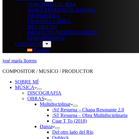
CONCIERTO AL MAR
S(o)N EXPERIENCIA SONORA
¡SI! RESUENA
TRAVESIA LATINA
MI OTRO YO
PROYECTO [RED] ENSAMBLE
PERFORMANCE
CONTACTO
Español
josé maría llorens
COMPOSITOR / MUSICO / PRODUCTOR
SOBRE MÍ
MÚSICA
DISCOGRAFIA
OBRAS
Multidisciplinar
¡Si! Resuena – Chapa Resonante 2.0
¡Sí! Resuena – Obra Multidisciplinaria
Cuar T To (2018)
Danza
Del otro lado del Río
Oobleck