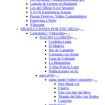
Lansolo & Llorens en Budapest
Los del TiBeat (Live Session)
S (o) N Experiencia Sonora
Puesto Ferreyra, Vídeo Contemplativo
Entrevista a Nelly
Vídeoarte
PRODUCCIONES POR ENCARGO
Conciertos / Vídeoclips
NACHO LLORENS
Cordoba Linda
El Malevo
Río de Camalote
Garganta con Arena
Luna de Cabotaje
La Maimareña
A Don Poncio Luna
Publicaciones en IG
para p[r]e
usina molet [video] concierto
Neo Mash Up
Charco
Una voz que me lleva
Tirando del hilo con Nudos
Concerto
inter[sticio]