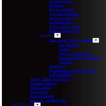
Cordoba Linda
El Malevo
Río de Camalote
Garganta con Arena
Luna de Cabotaje
La Maimareña
A Don Poncio Luna
Publicaciones en IG
para p[r]e
usina molet [video] concierto
Neo Mash Up
Charco
Una voz que me lleva
Tirando del hilo con Nudos
Concerto
inter[sticio]
Residencias compositivas 2015
CePIABIERTO
Seiren, Tienda de Sonidos
Pousada Tulipane
Siete Cabritos
Gisel Rosso
Enrique Llorens
Lung Ta – Jardín de Paz
PROYECTOS