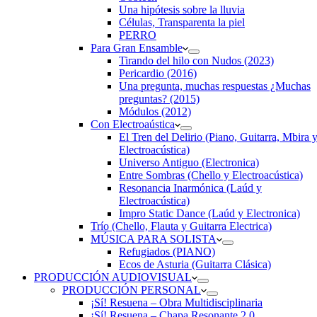
Una hipótesis sobre la lluvia
Células, Transparenta la piel
PERRO
Para Gran Ensamble
Tirando del hilo con Nudos (2023)
Pericardio (2016)
Una pregunta, muchas respuestas ¿Muchas
preguntas? (2015)
Módulos (2012)
Con Electroaústica
El Tren del Delirio (Piano, Guitarra, Mbira 
Electroacústica)
Universo Antiguo (Electronica)
Entre Sombras (Chello y Electroacústica)
Resonancia Inarmónica (Laúd y
Electroacústica)
Impro Static Dance (Laúd y Electronica)
Trío (Chello, Flauta y Guitarra Electrica)
MÚSICA PARA SOLISTA
Refugiados (PIANO)
Ecos de Asturia (Guitarra Clásica)
PRODUCCIÓN AUDIOVISUAL
PRODUCCIÓN PERSONAL
¡Sí! Resuena – Obra Multidisciplinaria
¡Sí! Resuena – Chapa Resonante 2.0