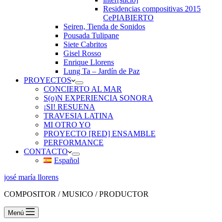
Residencias compositivas 2015
CePIABIERTO
Seiren, Tienda de Sonidos
Pousada Tulipane
Siete Cabritos
Gisel Rosso
Enrique Llorens
Lung Ta – Jardín de Paz
PROYECTOS
CONCIERTO AL MAR
S(o)N EXPERIENCIA SONORA
¡SI! RESUENA
TRAVESIA LATINA
MI OTRO YO
PROYECTO [RED] ENSAMBLE
PERFORMANCE
CONTACTO
Español
josé maría llorens
COMPOSITOR / MUSICO / PRODUCTOR
Menú